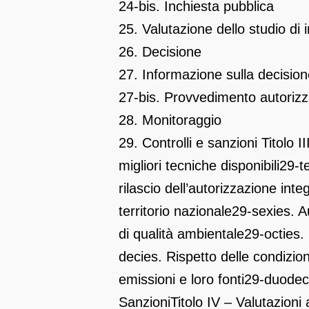
24-bis. Inchiesta pubblica
25. Valutazione dello studio di 
26. Decisione
27. Informazione sulla decisio
27-bis. Provvedimento autorizz
28. Monitoraggio
29. Controlli e sanzioni
Titolo I
migliori tecniche disponibili
29-t
rilascio dell’autorizzazione int
territorio nazionale
29-sexies. A
di qualità ambientale
29-octies.
decies. Rispetto delle condizion
emissioni e loro fonti
29-duodec
Sanzioni
Titolo IV – Valutazioni 