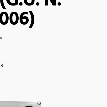
(G.U. N.
2006)
s
6)