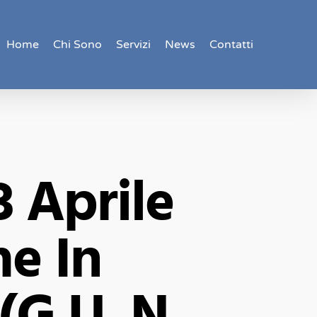
Home
Chi Sono
Servizi
News
Contatti
3 Aprile
me In