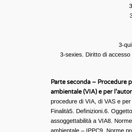
3
3
3-qui
3-sexies. Diritto di accesso
Parte seconda – Procedure pe
ambientale (VIA) e per l’auto
procedure di VIA, di VAS e per 
Finalità
5. Definizioni.
6. Oggetto 
assoggettabilità a VIA
8. Norme
ambientale – IPPC
9. Norme pro