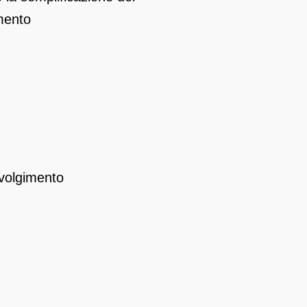
imento
svolgimento