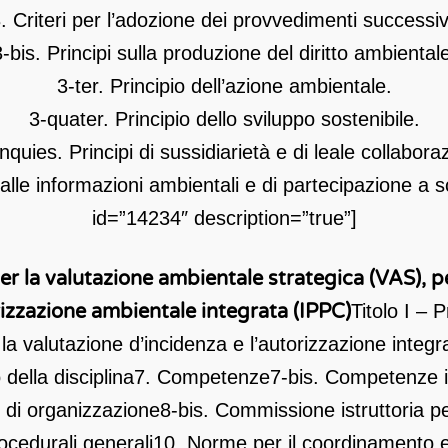
. Criteri per l’adozione dei provvedimenti successiv
-bis. Principi sulla produzione del diritto ambiental
3-ter. Principio dell’azione ambientale.
3-quater. Principio dello sviluppo sostenibile.
nquies. Principi di sussidiarietà e di leale collabora
 alle informazioni ambientali e di partecipazione a
id=”14234″ description=”true”]
r la valutazione ambientale strategica (VAS), pe
rizzazione ambientale integrata (IPPC)
Titolo I – P
la valutazione d’incidenza e l’autorizzazione integ
della disciplina
7. Competenze
7-bis. Competenze in
 di organizzazione
8-bis. Commissione istruttoria pe
cedurali generali
10. Norme per il coordinamento e