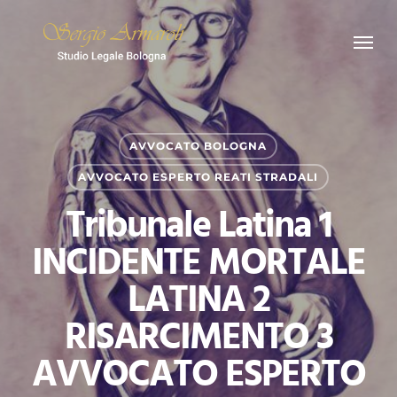
Skip
Menu
to
main
content
AVVOCATO BOLOGNA
AVVOCATO ESPERTO REATI STRADALI
Tribunale Latina 1
INCIDENTE MORTALE
LATINA 2
RISARCIMENTO 3
AVVOCATO ESPERTO