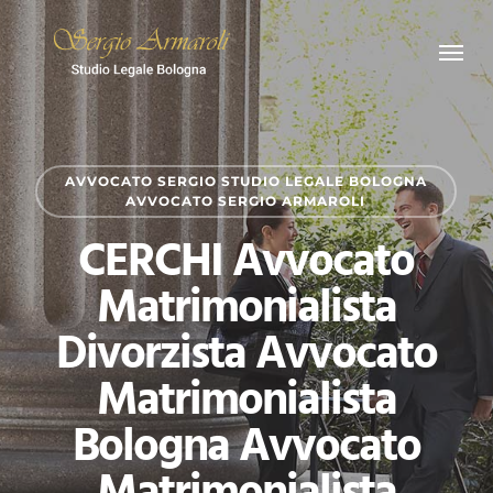
Skip
Menu
to
main
content
AVVOCATO SERGIO STUDIO LEGALE BOLOGNA
AVVOCATO SERGIO ARMAROLI
CERCHI Avvocato
Matrimonialista
Divorzista Avvocato
Matrimonialista
Bologna Avvocato