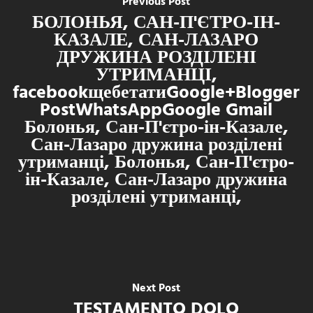
Previous Post
БОЛОНЬЯ, САН-П'ЄТРО-ІН-
КАЗАЛЕ, САН-ЛАЗАРО
ДРУЖИНА РОЗДІЛЕНІ
УТРИМАНЦІ,
facebookщебетатиGoogle+Blogger
PostWhatsAppGoogle Gmail
Болонья, Сан-П'єтро-ін-Казале,
Сан-Лазаро дружина розділені
утриманці, Болонья, Сан-П'єтро-
ін-Казале, Сан-Лазаро дружина
розділені утриманці,
Next Post
TESTAMENTO DOLO