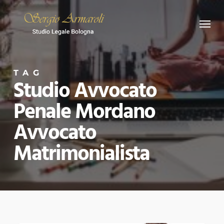
Skip
Menu
to
main
content
TAG
Studio Avvocato
Penale Mordano
Avvocato
Matrimonialista