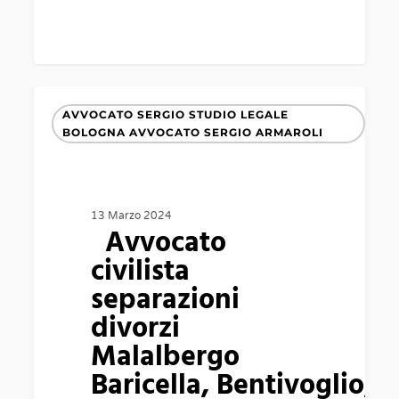
AVVOCATO SERGIO STUDIO LEGALE
Avvocato
BOLOGNA AVVOCATO SERGIO ARMAROLI
civilista
separazioni
divorzi
13 Marzo 2024
Avvocato
Malalbergo
civilista
Baricella, Bentivoglio, Galliera, Minerbio, Poggio
separazioni
Renatico (FE), San
divorzi
Pietro
Malalbergo
in
Baricella, Bentivoglio, 
Casale