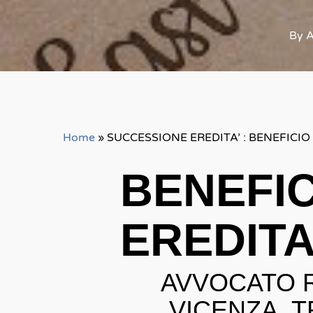
By
A
Home
»
SUCCESSIONE EREDITA’ : BENEFICIO
BENEFIC
EREDITA
AVVOCATO R
VICENZA T