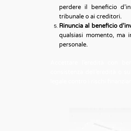
perdere il beneficio d’i
tribunale o ai creditori.
Rinuncia al beneficio d’in
qualsiasi momento, ma in
personale.
Accettare l’eredità con be
consistenza dell’eredità o su
legale contro i rischi finanzia