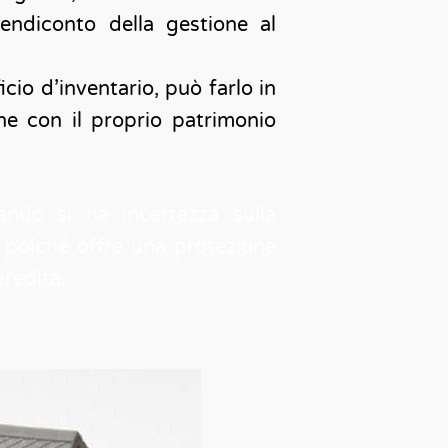
rendiconto della gestione al
icio d’inventario, può farlo in
he con il proprio patrimonio
ando si ha incertezza sulla
o, poiché offre una protezione
eredità.