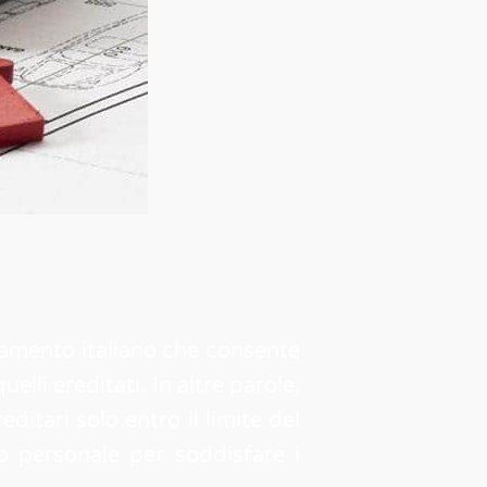
inamento italiano che consente
elli ereditati. In altre parole,
ditari solo entro il limite del
io personale per soddisfare i