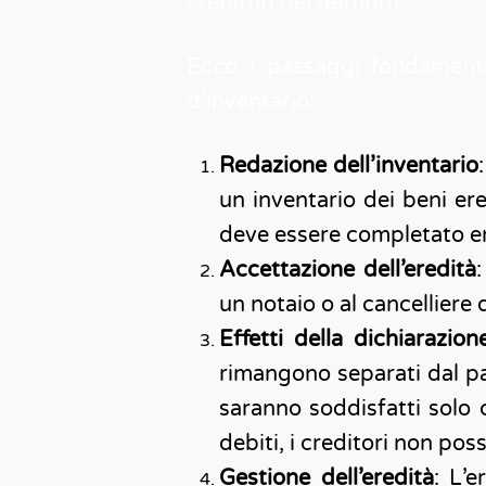
creditori del defunto.
Ecco i passaggi fondamentali
d’inventario:
Redazione dell’inventario
un inventario dei beni ere
deve essere completato ent
Accettazione dell’eredità
un notaio o al cancelliere
Effetti della dichiarazion
rimangono separati dal pat
saranno soddisfatti solo c
debiti, i creditori non pos
Gestione dell’eredità
: L’e