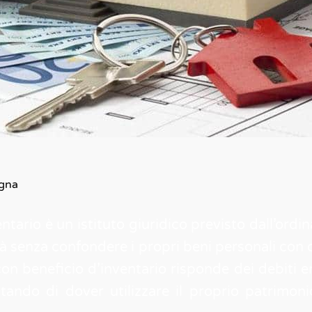
ogna
entario è un istituto giuridico previsto dall’ord
tà senza confondere i propri beni personali con qu
con beneficio d’inventario risponde dei debiti ere
vitando di dover utilizzare il proprio patrimon