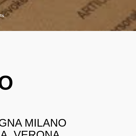
ts
IO
OGNA MILANO
NZA VERONA