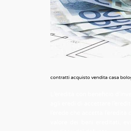
contratti acquisto vendita casa bol
L’eredità con beneficio d’inv
agli eredi di accettare l’eredi
l’erede che accetta l’eredità 
valore dei beni ereditati, e