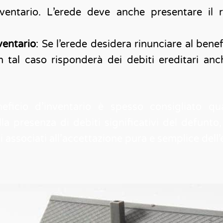
nventario. L’erede deve anche presentare il 
ventario
: Se l’erede desidera rinunciare al benef
 tal caso risponderà dei debiti ereditari anc
neficio d’inventario è spesso consigliato qu
lla presenza di debiti significativi del defunt
ri associati all’accettazione pura e semplice dell’