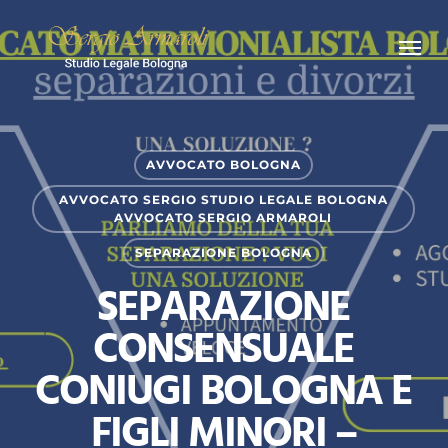
Skip
Menu
to
main
content
AVVOCATO BOLOGNA
AVVOCATO SERGIO STUDIO LEGALE BOLOGNA
AVVOCATO SERGIO ARMAROLI
SEPARAZIONE BOLOGNA
SEPARAZIONE
CONSENSUALE
CONIUGI BOLOGNA E
FIGLI MINORI –