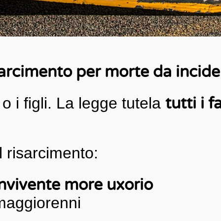
isarcimento per morte da incid
o i figli. La legge tutela
tutti i f
 risarcimento:
nvivente more uxorio
maggiorenni