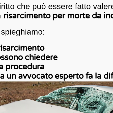
iritto che può essere fatto valer
n
risarcimento per morte da in
i spieghiamo:
 risarcimento
ossono chiedere
a procedura
 a un avvocato esperto fa la di