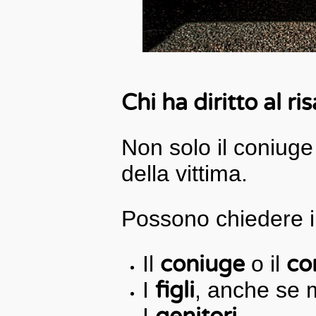
Chi ha diritto al r
Non solo il coniuge 
della vittima.
Possono chiedere il
Il
coniuge
o il
co
I
figli
, anche se 
I