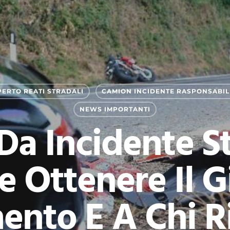
ERTO REATI STRADALI
CAMION INCIDENTE RASPONSABILI
NEWS IMPORTANTI
Da Incidente St
 Ottenere Il G
ento E A Chi R