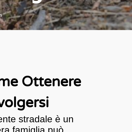
s
ome Ottenere
volgersi
ente stradale è un
tera famiglia può