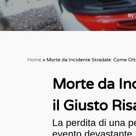
By
Home
»
Morte da Incidente Stradale: Come Otte
Morte da In
il Giusto Ri
La perdita di una p
evento devastante. I