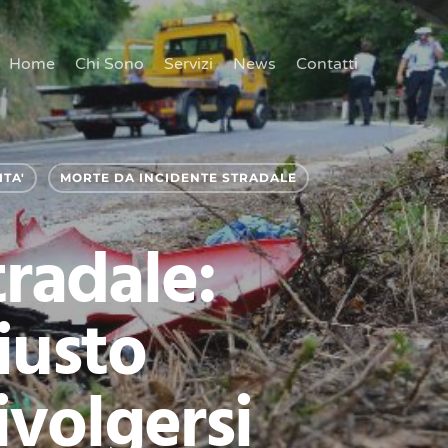
Home
Chi Sono
Servizi
News
Contatti
TA'
MORTE DA INCIDENTE STRADALE
radale:
iusto
ivolgersi