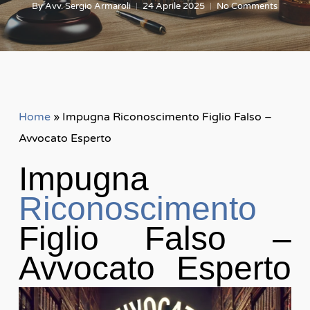
By
Avv. Sergio Armaroli
24 Aprile 2025
No Comments
Home
»
Impugna Riconoscimento Figlio Falso –
Avvocato Esperto
Impugna
Riconoscimento
Figlio Falso –
Avvocato Esperto