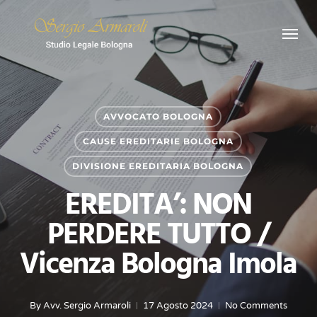
Skip
Menu
to
main
content
AVVOCATO BOLOGNA
CAUSE EREDITARIE BOLOGNA
DIVISIONE EREDITARIA BOLOGNA
EREDITA’: NON
PERDERE TUTTO /
Vicenza Bologna Imola
By
Avv. Sergio Armaroli
17 Agosto 2024
No Comments