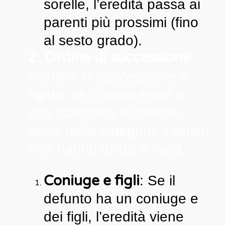
sorelle, l’eredità passa ai
parenti più prossimi (fino
al sesto grado).
Ordine di successione
2.
L’ordine di successione è
rigido: se ci sono eredi in
una categoria superiore,
quelli nelle categorie inferiori
non hanno diritto a nulla.
Coniuge e figli
: Se il
defunto ha un coniuge e
dei figli, l’eredità viene