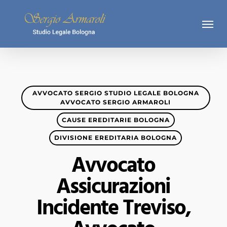
Skip
Menu
to
main
content
AVVOCATO SERGIO STUDIO LEGALE BOLOGNA
AVVOCATO SERGIO ARMAROLI
CAUSE EREDITARIE BOLOGNA
DIVISIONE EREDITARIA BOLOGNA
Avvocato
Assicurazioni
Incidente Treviso,