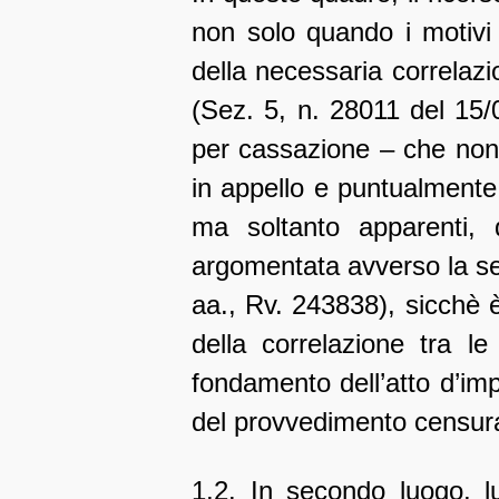
non solo quando i motivi 
della necessaria correlaz
(Sez. 5, n. 28011 del 15/
per cassazione – che non p
in appello e puntualmente 
ma soltanto apparenti, 
argomentata avverso la se
aa., Rv. 243838), sicchè 
della correlazione tra l
fondamento dell’atto d’im
del provvedimento censura
1.2. In secondo luogo, lu