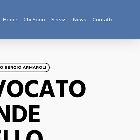
Home
Chi Sono
Servizi
News
Contatti
O SERGIO ARMAROLI
VVOCATO
ENDE