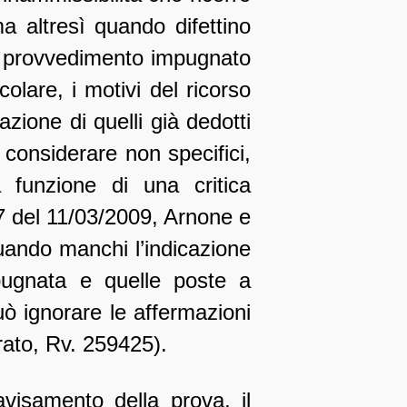
a altresì quando difettino
el provvedimento impugnato
lare, i motivi del ricorso
zione di quelli già dedotti
 considerare non specifici,
 funzione di una critica
7 del 11/03/2009, Arnone e
uando manchi l’indicazione
mpugnata e quelle poste a
ò ignorare le affermazioni
rato, Rv. 259425).
avisamento della prova, il