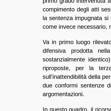
primo grado intervenuta as
compimento degli atti sessu
la sentenza impugnata si 
come invece necessario, ne
Va in primo luogo rilevat
difensiva prodotta nel
sostanzialmente identico
riproposte, per la ter
sull’inattendibilità della p
due conformi sentenze di 
argomentazioni.
In questo quadro, il ricors