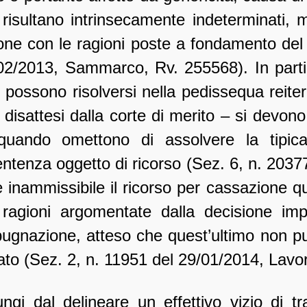
risultano intrinsecamente indeterminati, m
ione con le ragioni poste a fondamento d
02/2013, Sammarco, Rv. 255568). In partico
ossono risolversi nella pedissequa reitera
disattesi dalla corte di merito – si devono
quando omettono di assolvere la tipica
ntenza oggetto di ricorso (Sez. 6, n. 2037
è inammissibile il ricorso per cassazione q
e ragioni argomentate dalla decisione i
pugnazione, atteso che quest’ultimo non pu
to (Sez. 2, n. 11951 del 29/01/2014, Lavo
ngi dal delineare un effettivo vizio di tr