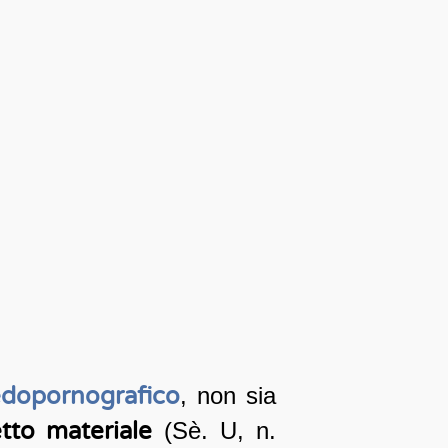
edopornografico
, non sia
tto materiale
(Sè. U, n.