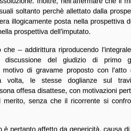
soluzione. Inoltre, nell’affermare che il 
ali soltanto perchè allettato dalla prospet
era illogicamente posta nella prospettiva d
lla prospettiva dell’imputato.
o che – addirittura riproducendo l’integra
la discussione del giudizio di primo
) motivo di gravame proposto con l’atto
za volta, le stesse doglianze sul tra
ersona offesa disattese, con motivazioni pert
merito, senza che il ricorrente si confr
o è pertanto affetto da genericità, causa di