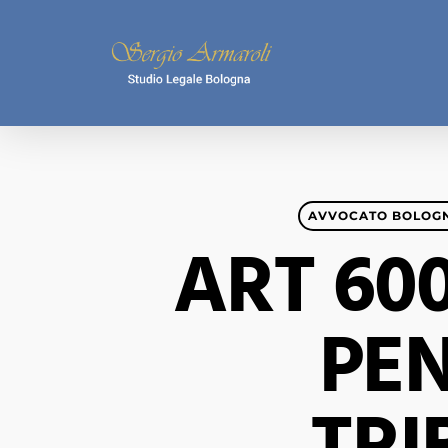
Skip
to
main
content
AVVOCATO BOLOG
ART 60
PEN