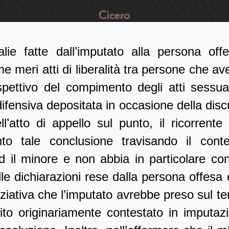
lie fatte dall’imputato alla persona o
me meri atti di liberalità tra persone che 
pettivo del compimento degli atti sessual
fensiva depositata in occasione della disc
l’atto di appello sul punto, il ricorren
nto tale conclusione travisando il con
d il minore e non abbia in particolare cons
le dichiarazioni rese dalla persona offe
iniziativa che l’imputato avrebbe preso sul 
to originariamente contestato in imputaz