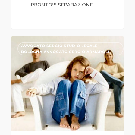
PRONTO!!! SEPARAZIONE…
SEPARAZIONI
0
AVVOCATO SERGIO STUDIO LEGALE
A
BOLOGNA AVVOCATO SERGIO ARMAROLI
BOLOGNA,
AFFIDO
CONDIVISO
FIGLI
PROBLEMATICHE