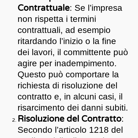
Contrattuale
: Se l’impresa
non rispetta i termini
contrattuali, ad esempio
ritardando l’inizio o la fine
dei lavori, il committente può
agire per inadempimento.
Questo può comportare la
richiesta di risoluzione del
contratto e, in alcuni casi, il
risarcimento dei danni subiti.
Risoluzione del Contratto
:
Secondo l’articolo 1218 del