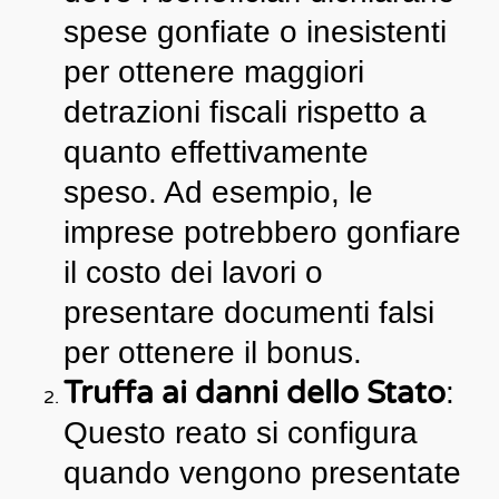
spese gonfiate o inesistenti
per ottenere maggiori
detrazioni fiscali rispetto a
quanto effettivamente
speso. Ad esempio, le
imprese potrebbero gonfiare
il costo dei lavori o
presentare documenti falsi
per ottenere il bonus.
Truffa ai danni dello Stato
:
Questo reato si configura
quando vengono presentate