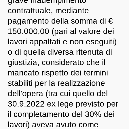
grave inadempimento
contrattuale, mediante
pagamento della somma di €
150.000,00 (pari al valore dei
lavori appaltati e non eseguiti)
o di quella diversa ritenuta di
giustizia, considerato che il
mancato rispetto dei termini
stabiliti per la realizzazione
dell’opera (tra cui quello del
30.9.2022 ex lege previsto per
il completamento del 30% dei
lavori) aveva avuto come