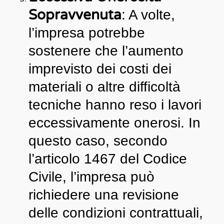
Sopravvenuta
: A volte,
l’impresa potrebbe
sostenere che l’aumento
imprevisto dei costi dei
materiali o altre difficoltà
tecniche hanno reso i lavori
eccessivamente onerosi. In
questo caso, secondo
l’articolo 1467 del Codice
Civile, l’impresa può
richiedere una revisione
delle condizioni contrattuali,