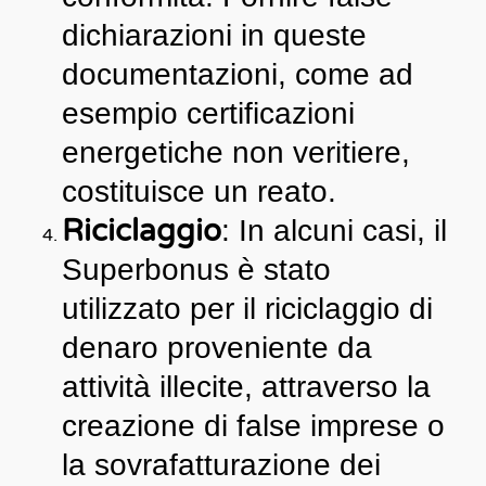
dichiarazioni in queste
documentazioni, come ad
esempio certificazioni
energetiche non veritiere,
costituisce un reato.
Riciclaggio
: In alcuni casi, il
Superbonus è stato
utilizzato per il riciclaggio di
denaro proveniente da
attività illecite, attraverso la
creazione di false imprese o
la sovrafatturazione dei