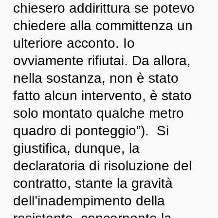
chiesero addirittura se potevo
chiedere alla committenza un
ulteriore acconto. Io
ovviamente rifiutai. Da allora,
nella sostanza, non è stato
fatto alcun intervento, è stato
solo montato qualche metro
quadro di ponteggio”). Si
giustifica, dunque, la
declaratoria di risoluzione del
contratto, stante la gravità
dell’inadempimento della