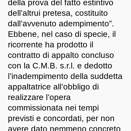
della prova del fatto estintivo
dell’altrui pretesa, costituito
dall’avvenuto adempimento”.
Ebbene, nel caso di specie, il
ricorrente ha prodotto il
contratto di appalto concluso
con la C.M.B. s.r.l. e dedotto
l’inadempimento della suddetta
appaltatrice all’obbligo di
realizzare l’opera
commissionata nei tempi
previsti e concordati, per non
avere dato nemmeno concreto