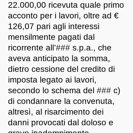
22.000,00 ricevuta quale primo
acconto per i lavori, oltre ad €
126,07 pari agli interessi
mensilmente pagati dal
ricorrente all’### s.p.a., che
aveva anticipato la somma,
dietro cessione del credito di
imposta legato ai lavori,
secondo lo schema del ### c)
di condannare la convenuta,
altresì, al risarcimento dei
danni provocati dal doloso e