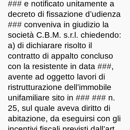
### e notificato unitamente a
decreto di fissazione d’udienza
### conveniva in giudizio la
società C.B.M. s.r.l. chiedendo:
a) di dichiarare risolto il
contratto di appalto concluso
con la resistente in data ###,
avente ad oggetto lavori di
ristrutturazione dell’immobile
unifamiliare sito in ### ### n.
25, sul quale aveva diritto di
abitazione, da eseguirsi con gli
incentivi fiscali previsti dall’art.