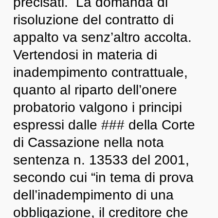
precisati. La domanda di
risoluzione del contratto di
appalto va senz’altro accolta.
Vertendosi in materia di
inadempimento contrattuale,
quanto al riparto dell’onere
probatorio valgono i principi
espressi dalle ### della Corte
di Cassazione nella nota
sentenza n. 13533 del 2001,
secondo cui “in tema di prova
dell’inadempimento di una
obbligazione, il creditore che