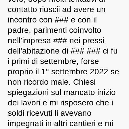
contatto riuscii ad avere un
incontro con ### e con il
padre, parimenti coinvolto
nell’impresa ### nei pressi
dell’abitazione di ### ### ci fu
i primi di settembre, forse
proprio il 1° settembre 2022 se
non ricordo male. Chiesi
spiegazioni sul mancato inizio
dei lavori e mi risposero che i
soldi ricevuti li avevano
impegnati in altri cantieri e mi