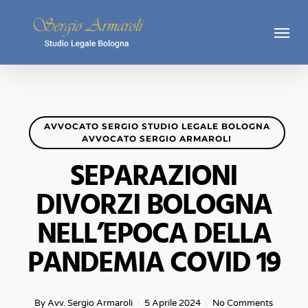
Skip
Menu
to
main
content
AVVOCATO SERGIO STUDIO LEGALE BOLOGNA
AVVOCATO SERGIO ARMAROLI
SEPARAZIONI
DIVORZI BOLOGNA
NELL’EPOCA DELLA
PANDEMIA COVID 19
By
Avv. Sergio Armaroli
5 Aprile 2024
No Comments