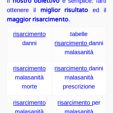
Il
nostro obiettivo
è semplice: farti
ottenere il
miglior risultato
ed il
maggior risarcimento
.
risarcimento
tabelle
danni
risarcimento
danni
malasanità
risarcimento
risarcimento
danni
malasanità
malasanità
morte
prescrizione
risarcimento
risarcimento
per
malasanità
malasanità