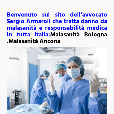
Benvenuto sul sito dell’avvocato
Sergio Armaroli che tratta danno da
malasanità e responsabilità medica
in tutta Italia
:
Malasanità Bologna
.Malasanità Ancona