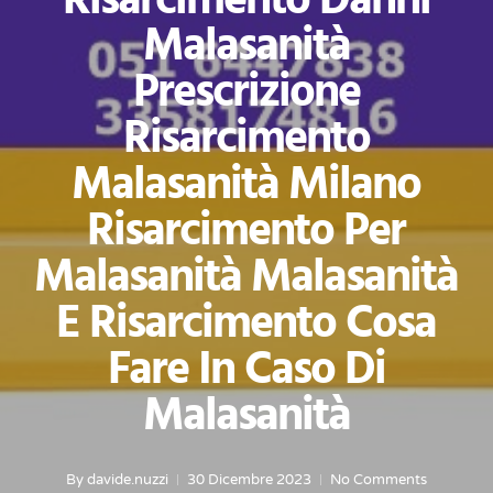
Risarcimento Danni
Malasanità
Prescrizione
Risarcimento
Malasanità Milano
Risarcimento Per
Malasanità Malasanità
E Risarcimento Cosa
Fare In Caso Di
Malasanità
By
davide.nuzzi
30 Dicembre 2023
No Comments