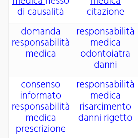
medica
nesso
medica
di causalità
citazione
domanda
responsabilità
responsabilità
medica
medica
odontoiatra
danni
consenso
responsabilità
informato
medica
responsabilità
risarcimento
medica
danni rigetto
prescrizione