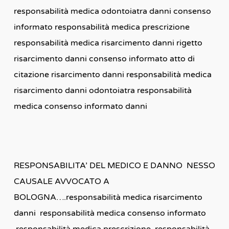
responsabilità medica odontoiatra danni consenso
informato responsabilità medica prescrizione
responsabilità medica risarcimento danni rigetto
risarcimento danni consenso informato atto di
citazione risarcimento danni responsabilità medica
risarcimento danni odontoiatra responsabilità
medica consenso informato danni
RESPONSABILITA’ DEL MEDICO E DANNO NESSO
CAUSALE AVVOCATO A
BOLOGNA….responsabilità medica risarcimento
danni responsabilità medica consenso informato