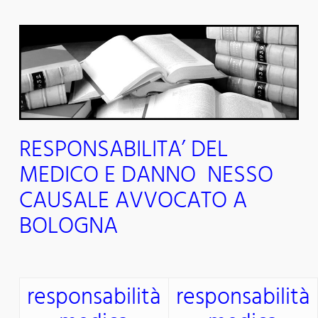
RESPONSABILITA’ DEL
MEDICO E DANNO NESSO
CAUSALE AVVOCATO A
BOLOGNA
responsabilità
responsabilità