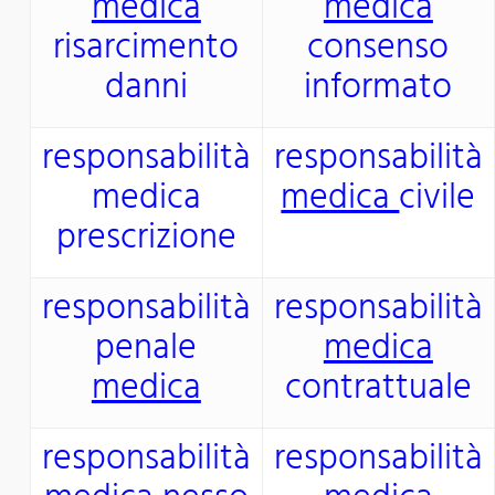
medica
medica
risarcimento
consenso
danni
informato
responsabilità
responsabilità
medica
medica
civile
prescrizione
responsabilità
responsabilità
penale
medica
medica
contrattuale
responsabilità
responsabilità