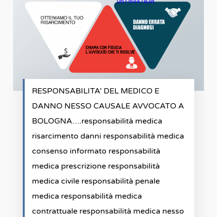
RESPONSABILITA’ DEL MEDICO E
DANNO NESSO CAUSALE AVVOCATO A
BOLOGNA….responsabilità medica
risarcimento danni responsabilità medica
consenso informato responsabilità
medica prescrizione responsabilità
medica civile responsabilità penale
medica responsabilità medica
contrattuale responsabilità medica nesso