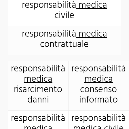
responsabilità
medica
civile
responsabilità
medica
contrattuale
responsabilità
responsabilità
medica
medica
risarcimento
consenso
danni
informato
responsabilità
responsabilità