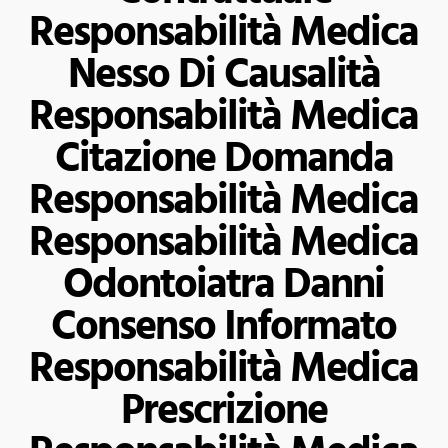
Responsabilità Medica
Nesso Di Causalità
Responsabilità Medica
Citazione Domanda
Responsabilità Medica
Responsabilità Medica
Odontoiatra Danni
Consenso Informato
Responsabilità Medica
Prescrizione