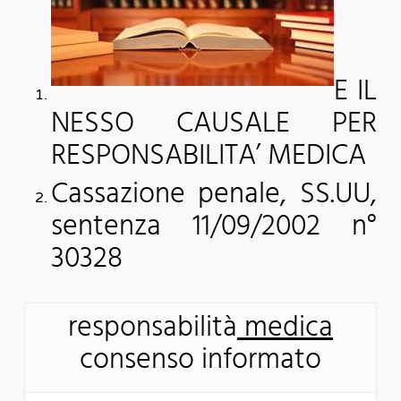
E IL
NESSO CAUSALE PER
RESPONSABILITA’ MEDICA
Cassazione penale, SS.UU,
sentenza 11/09/2002 n°
30328
responsabilità
medica
consenso informato