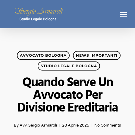
Skip
Menu
to
main
content
AVVOCATO BOLOGNA
NEWS IMPORTANTI
STUDIO LEGALE BOLOGNA
Quando Serve Un
Avvocato Per
Divisione Ereditaria
By
Avv. Sergio Armaroli
28 Aprile 2025
No Comments