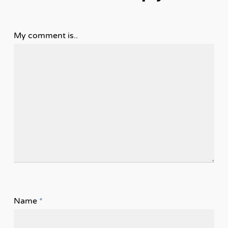
My comment is..
Name
*