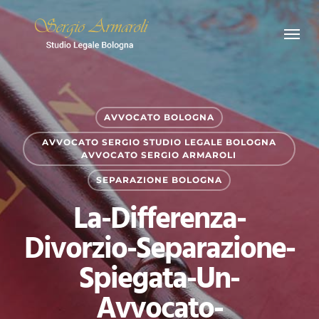
Skip
Menu
to
main
content
AVVOCATO BOLOGNA
AVVOCATO SERGIO STUDIO LEGALE BOLOGNA
AVVOCATO SERGIO ARMAROLI
SEPARAZIONE BOLOGNA
La-Differenza-
Divorzio-Separazione-
Spiegata-Un-
Avvocato-