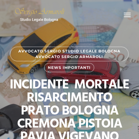
Skip
Menu
to
main
content
AVVOCATO SERGIO STUDIO LEGALE BOLOGNA
AVVOCATO SERGIO ARMAROLI
NEWS IMPORTANTI
INCIDENTE MORTALE
RISARCIMENTO
PRATO BOLOGNA
CREMONA PISTOIA
PAVIA VIGEVANO