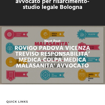
avvocato per risarcimento-
studio legale Bologna
Next Post
ROVIGO PADOVA VICENZA
TREVISO RESPONSABILITA’
MEDICA COLPA MEDICA
MALASANITA' AVVOCATO
QUICK LINKS