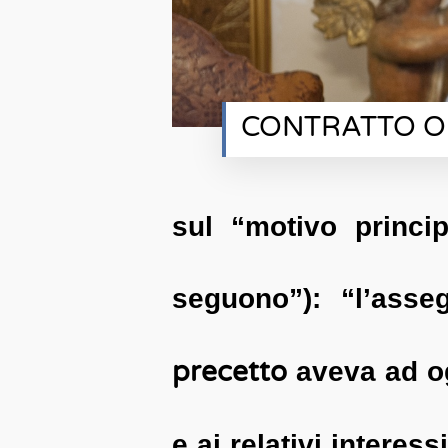
CONTRATTO OB
sul “motivo princip
seguono”): “l’asse
precetto
aveva ad og
e ai relativi intere