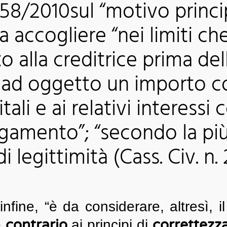
658/2010sul “motivo princi
 accogliere “nei limiti ch
o alla creditrice prima del
 ad oggetto un importo c
ali e ai relativi interess
agamento”; “secondo la pi
 legittimità (Cass. Civ. n.
)
infine, “è da considerare, altresì, i
contrario
correttezz
e
ai principi di