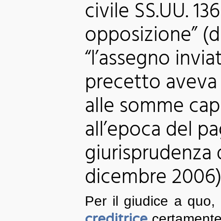
civile SS.UU. 13
opposizione” (da
“l’assegno inviat
precetto aveva
alle somme capit
all’epoca del p
giurisprudenza di
dicembre 2006
Per il giudice a quo, 
creditrice
certament