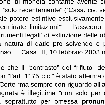
ione’ di moneta contante avente c
“solo recentemente” (“Cass. civ. s
ale potere estintivo esclusivament
rminate limitazioni’” – l’assegno
strumenti legali’ di estinzione delle 
 natura di datio pro solvendo e pe
 senso … Cass. III, 10 febbraio 2003 n
 che il “contrasto” del “rifiuto” del
n “l’art. 1175 c.c.” è stato afferma
a Corte “ma sempre con riguardo all
gnata è illegittima “non solo per c
pronun
 soprattutto per omessa