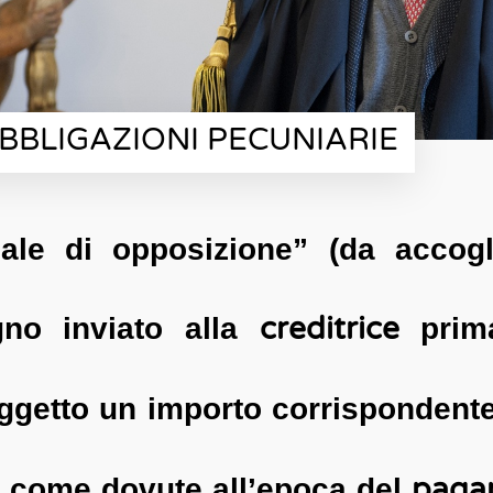
BLIGAZIONI PECUNIARIE
ale di opposizione” (da accogl
creditrice
gno inviato alla
prima
getto un importo corrispondente
paga
ssi come dovute all’epoca del