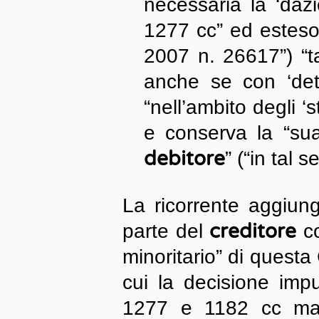
necessaria la ‘daz
1277 cc” ed esteso 
2007 n. 26617”) “t
anche se con ‘dete
“nell’ambito degli ‘
e conserva la “sua
debitore
” (“in tal
La ricorrente aggiunge
creditore
parte del
co
minoritario” di quest
cui la decisione impu
1277 e 1182 cc ma