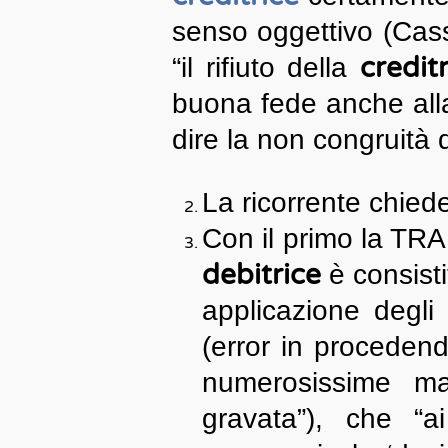
senso oggettivo (Cass
credit
“il rifiuto della
buona fede anche alla 
dire la non congruità d
La ricorrente chiede
Con il primo la TRA
debitrice
è consist
applicazione degli 
(error in proceden
numerosissime ma
gravata”), che “ai