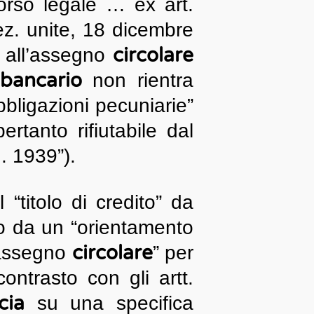
orso legale … ex art.
ez. unite, 18 dicembre
circolare
e all’assegno
bancario
non rientra
obbligazioni pecuniarie”
rtanto rifiutabile dal
. 1939”).
 “titolo di credito” da
to da un “orientamento
circolare
’assegno
” per
ontrasto con gli artt.
cia
su una specifica