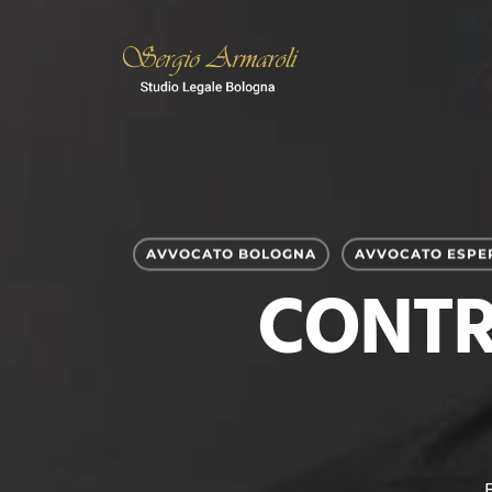
Skip
to
main
content
AVVOCATO BOLOGNA
AVVOCATO ESPE
CONTR