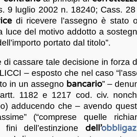
. 9 luglio 2002 n. 18240; Cass. 28 
rice
di ricevere l’assegno è stato
luce del motivo addotto a sostegno 
ell’importo portato dal titolo”.
 di cassare tale decisione in forza d
LICCI – esposto che nel caso “l’ass
bancario
ito in un assegno
” – denu
artt. 1182 e 1217 cod. civ. nonché
do) adducendo che – avendo questa
ssime” (“comprese quelle richia
dell’
obbligaz
 fini dell’estinzione