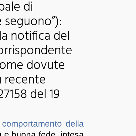
pale di
e seguono”):
la notifica del
orrispondente
i come dovute
ù recente
 27158 del 19
l
comportamento della
a
e buona fede, intesa