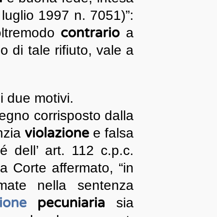
luglio 1997 n. 7051)”:
contrario
 oltremodo
a
di tale rifiuto, vale a
i due motivi.
egno corrisposto dalla
violazione
nzia
e falsa
 dell’ art. 112 c.p.c.
 Corte affermato, “in
mate nella sentenza
ione
pecuniaria
sia