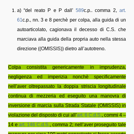
a) “del reato P e P dall’
589
c.p.. comma 2,
art.
61
c.p., nn. 3 e 8 perchè per colpa, alla guida di un
autoarticolato, cagionava il decesso di C.S. che
marciava alla guida della propria auto nella stessa
direzione ((OMISSIS)) dietro all’autotreno.
Colpa consistita genericamente in imprudenza,
negligenza ed imperizia nonchè specificamente
nell’aver oltrepassato la doppia striscia longitudinale
continua di mezzeria ed eseguito una manovra di
inversione di marcia sulla Strada Statale (OMISSIS) in
violazione del disposto di cui all’
art. 6
C.d.S.
, commi 4 –
14 e
art. 146
C.d.S.
, comma 2; nell’aver proseguito tale