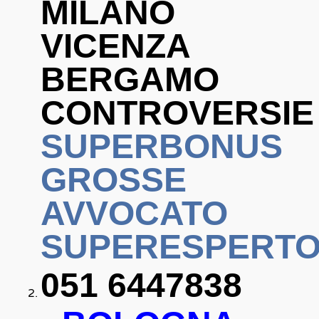
MILANO
VICENZA
BERGAMO
CONTROVERSIE
SUPERBONUS
GROSSE
AVVOCATO
SUPERESPERT
051 6447838