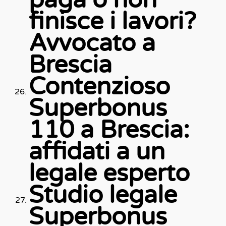
paga o non
finisce i lavori?
Avvocato a
Brescia
Contenzioso
Superbonus
110 a Brescia:
affidati a un
legale esperto
Studio legale
Superbonus