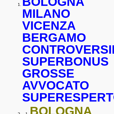
BOLOGNA
MILANO
VICENZA
BERGAMO
CONTROVERSI
SUPERBONUS
GROSSE
AVVOCATO
SUPERESPER
BOLOGNA