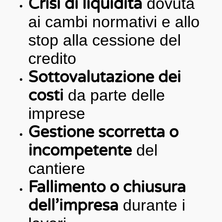
Crisi di liquidità
dovuta
ai cambi normativi e allo
stop alla cessione del
credito
Sottovalutazione dei
costi
da parte delle
imprese
Gestione scorretta o
incompetente
del
cantiere
Fallimento o chiusura
dell’impresa
durante i