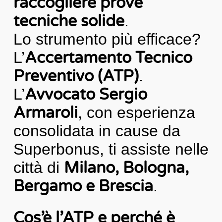
raccogliere prove
tecniche solide
.
Lo strumento più efficace?
L’
Accertamento Tecnico
Preventivo (ATP)
.
L’
Avvocato Sergio
Armaroli
, con esperienza
consolidata in cause da
Superbonus, ti assiste nelle
città di
Milano, Bologna,
Bergamo e Brescia
.
Cos’è l’ATP e perché è