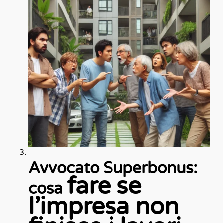
Avvocato Superbonus:
fare se
cosa
l’impresa non