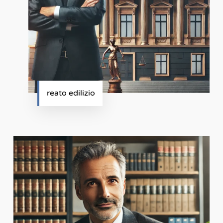
reato edilizio