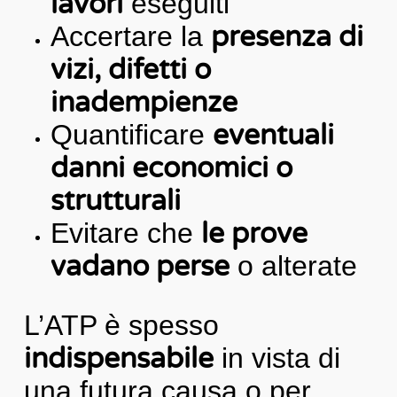
lavori
eseguiti
Accertare la
presenza di
vizi, difetti o
inadempienze
Quantificare
eventuali
danni economici o
strutturali
Evitare che
le prove
vadano perse
o alterate
L’ATP è spesso
indispensabile
in vista di
una futura causa o per