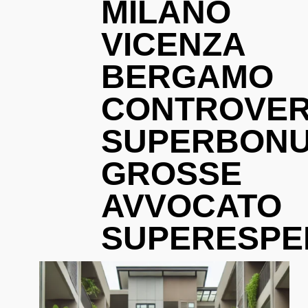
MILANO
VICENZA
BERGAMO
CONTROVER
SUPERBON
GROSSE
AVVOCATO
SUPERESPE