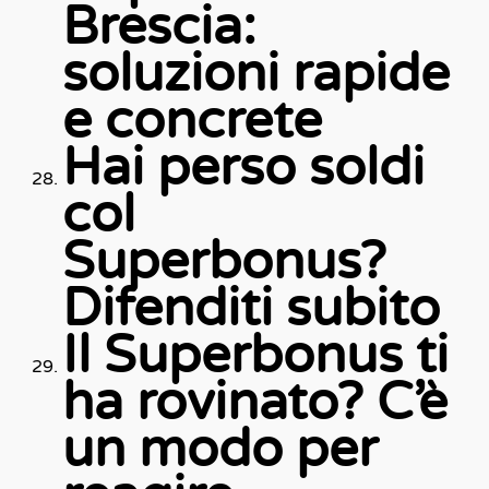
Brescia:
soluzioni rapide
e concrete
Hai perso soldi
col
Superbonus?
Difenditi subito
Il Superbonus ti
ha rovinato? C’è
un modo per