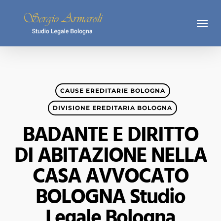
Skip
Menu
to
main
content
CAUSE EREDITARIE BOLOGNA
DIVISIONE EREDITARIA BOLOGNA
BADANTE E DIRITTO
DI ABITAZIONE NELLA
CASA AVVOCATO
BOLOGNA Studio
Legale Bologna