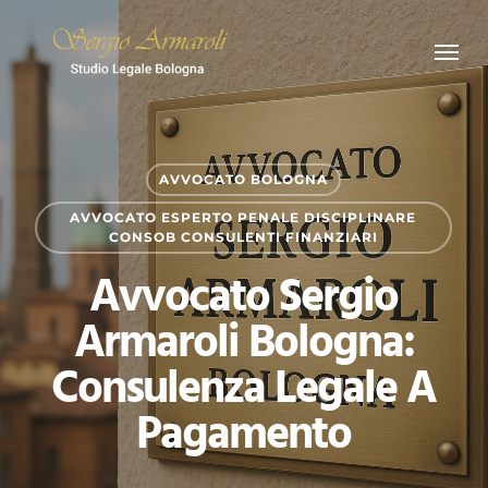
Skip
Menu
to
main
content
AVVOCATO BOLOGNA
AVVOCATO ESPERTO PENALE DISCIPLINARE
CONSOB CONSULENTI FINANZIARI
Avvocato Sergio
Armaroli Bologna:
Consulenza Legale A
Pagamento