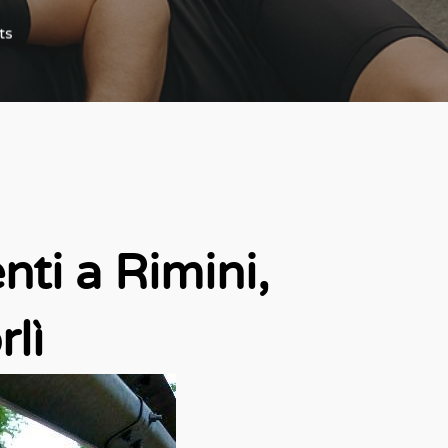
ts
nti a Rimini,
lì