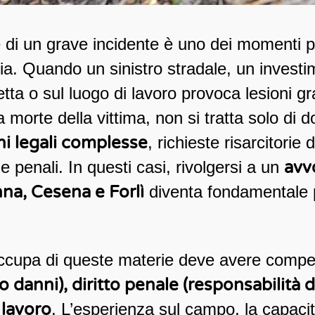
i un grave incidente è uno dei momenti più d
ia. Quando un sinistro stradale, un invest
etta o sul luogo di lavoro provoca lesioni gr
a morte della vittima, non si tratta solo di
ni legali complesse
, richieste risarcitorie
 penali. In questi casi, rivolgersi a un
avv
nna, Cesena e Forlì
diventa fondamentale pe
occupa di queste materie deve avere compe
to danni), diritto penale (responsabilità d
 lavoro
. L’esperienza sul campo, la capacità