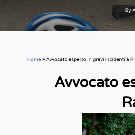
By
A
Home
»
Avvocato esperto in gravi incidenti a R
Avvocato esp
R