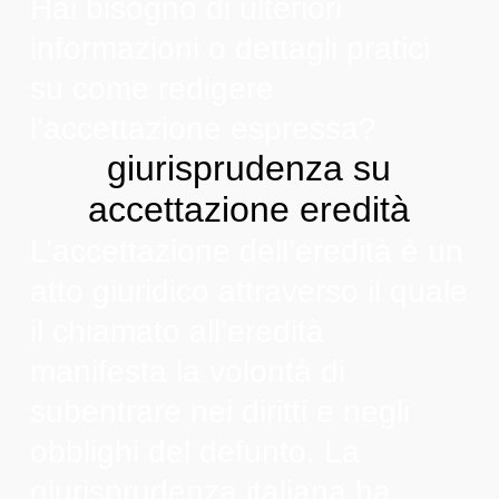
Hai bisogno di ulteriori
informazioni o dettagli pratici
su come redigere
l’accettazione espressa?
giurisprudenza su
accettazione eredità
L’accettazione dell’eredità è un
atto giuridico attraverso il quale
il chiamato all’eredità
manifesta la volontà di
subentrare nei diritti e negli
obblighi del defunto. La
giurisprudenza italiana ha