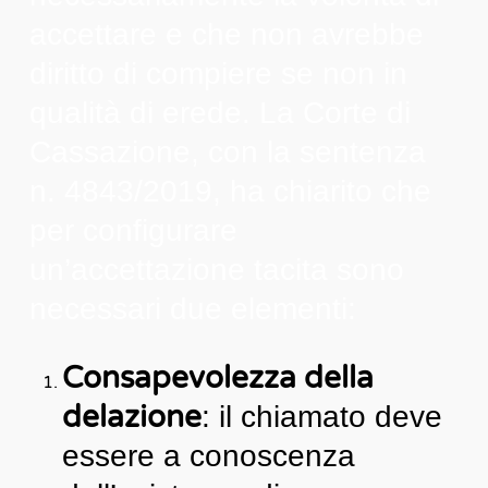
accettare e che non avrebbe
diritto di compiere se non in
qualità di erede. La Corte di
Cassazione, con la sentenza
n. 4843/2019, ha chiarito che
per configurare
un’accettazione tacita sono
necessari due elementi:
Consapevolezza della
delazione
: il chiamato deve
essere a conoscenza