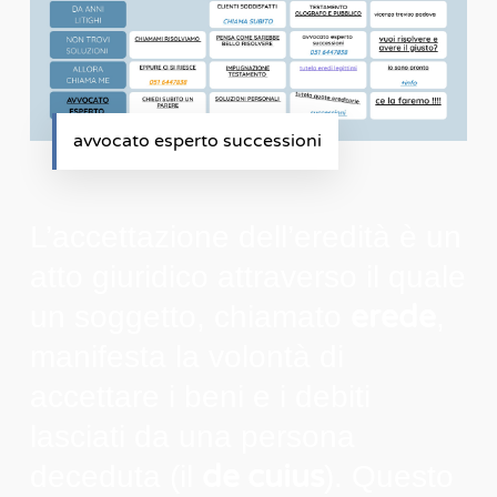
avvocato esperto successioni
L’accettazione dell’eredità è un
atto giuridico attraverso il quale
erede
un soggetto, chiamato
,
manifesta la volontà di
accettare i beni e i debiti
lasciati da una persona
de cuius
deceduta (il
). Questo