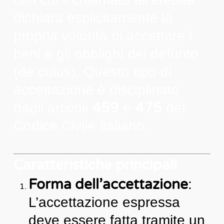
dichiara esplicitamente la
propria volontà di accettare i
beni e gli obblighi del defunto
(de cuius). Questo tipo di
accettazione è disciplinato
459
475
dagli articoli
e
del
Codice Civile italiano.
Caratteristiche principali
Forma dell’accettazione
:
L’accettazione espressa
deve essere fatta tramite un