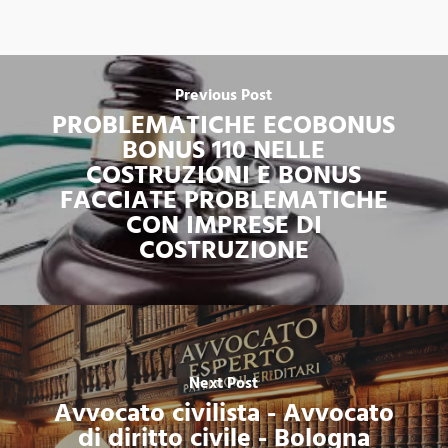
Previous Post
PROBLEMATICHE ECOBONUS
BONUS 110 NELLE
COSTRUZIONI E BONUS
FACCIATE PROBLEMATICHE
CON IMPRESE DI
COSTRUZIONE
Next Post
Avvocato civilista - Avvocato
di diritto civile - Bologna