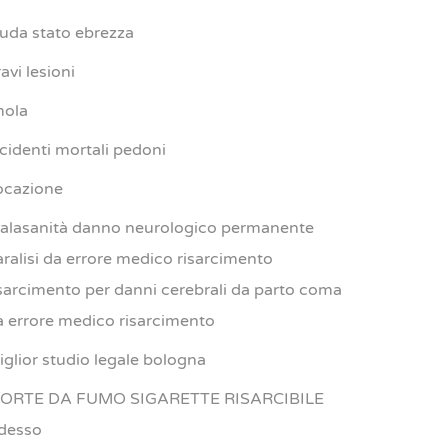
iuda stato ebrezza
avi lesioni
mola
ncidenti mortali pedoni
ocazione
alasanità danno neurologico permanente
aralisi da errore medico risarcimento
isarcimento per danni cerebrali da parto coma
a errore medico risarcimento
iglior studio legale bologna
ORTE DA FUMO SIGARETTE RISARCIBILE
desso