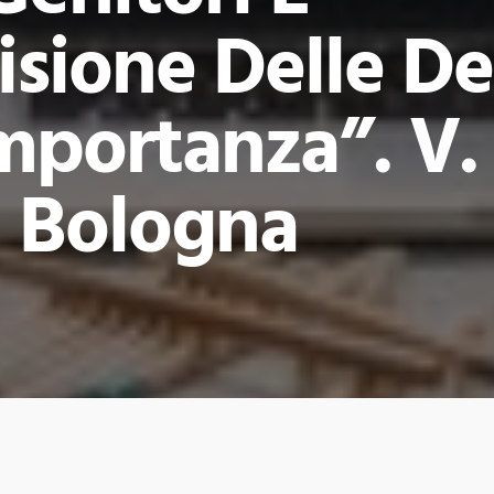
sione Delle Dec
mportanza”. V.
b. Bologna