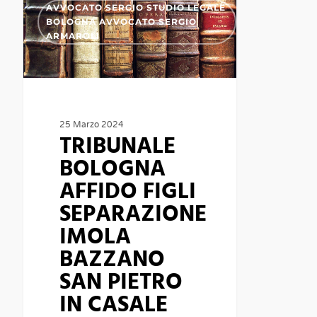
AVVOCATO SERGIO STUDIO LEGALE
BOLOGNA
BOLOGNA AVVOCATO SERGIO
ARMAROLI
AFFIDO
FIGLI
SEPARAZIONE
IMOLA
BAZZANO
25 Marzo 2024
TRIBUNALE
SAN
BOLOGNA
PIETRO
AFFIDO FIGLI
IN
SEPARAZIONE
CASALE
IMOLA
MALALBERGO
BAZZANO
SAN PIETRO
IN CASALE