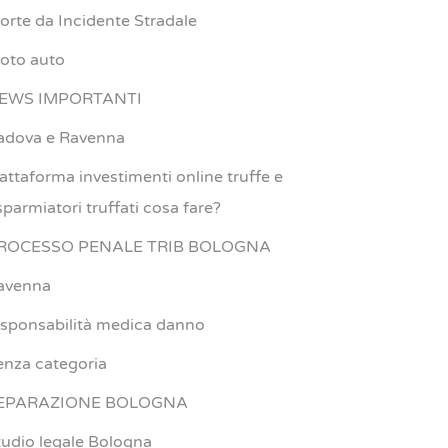
orte da Incidente Stradale
oto auto
EWS IMPORTANTI
adova e Ravenna
iattaforma investimenti online truffe e
sparmiatori truffati cosa fare?
ROCESSO PENALE TRIB BOLOGNA
avenna
esponsabilità medica danno
enza categoria
EPARAZIONE BOLOGNA
tudio legale Bologna