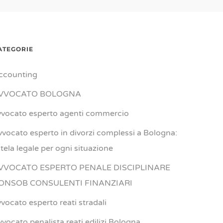
ATEGORIE
ccounting
VVOCATO BOLOGNA
vvocato esperto agenti commercio
vvocato esperto in divorzi complessi a Bologna:
utela legale per ogni situazione
VVOCATO ESPERTO PENALE DISCIPLINARE
ONSOB CONSULENTI FINANZIARI
vvocato esperto reati stradali
vvocato penalista reati edilizi Bologna