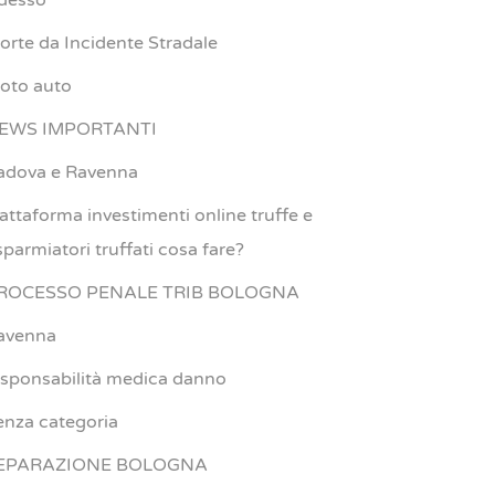
desso
orte da Incidente Stradale
oto auto
EWS IMPORTANTI
adova e Ravenna
iattaforma investimenti online truffe e
sparmiatori truffati cosa fare?
ROCESSO PENALE TRIB BOLOGNA
avenna
esponsabilità medica danno
enza categoria
EPARAZIONE BOLOGNA