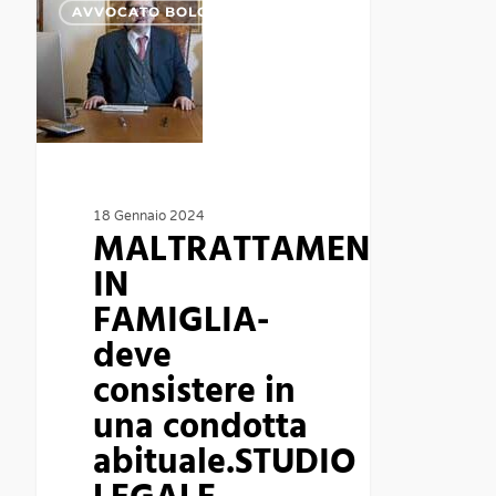
AVVOCATO BOLOGNA
IN
FAMIGLIA-
deve
consistere
in
una
18 Gennaio 2024
condotta
MALTRATTAMENTI
abituale.STUDIO
IN
LEGALE
FAMIGLIA-
BOLOGNA
deve
consistere in
una condotta
abituale.STUDIO