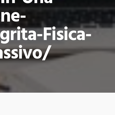
one-
rita-Fisica-
ssivo/