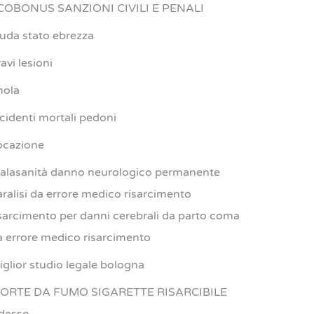
COBONUS SANZIONI CIVILI E PENALI
iuda stato ebrezza
avi lesioni
mola
ncidenti mortali pedoni
ocazione
alasanità danno neurologico permanente
aralisi da errore medico risarcimento
isarcimento per danni cerebrali da parto coma
a errore medico risarcimento
iglior studio legale bologna
ORTE DA FUMO SIGARETTE RISARCIBILE