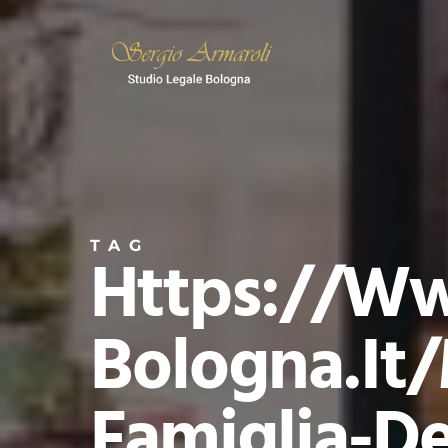
Skip
to
main
content
TAG
Https://ww
Bologna.it/
Famiglia-De