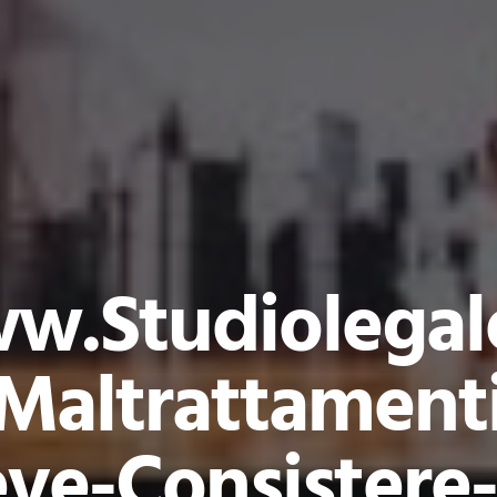
w.studiolegal
maltrattamenti
ve-Consistere