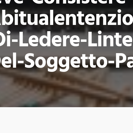
bitualentenzi
i-Ledere-Linteg
el-Soggetto-Pa