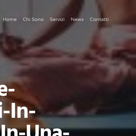
Home
Chi Sono
Servizi
News
Contatti
e-
-In-
-In-Una-