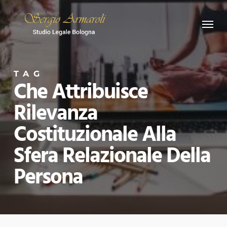
Skip
Menu
to
main
content
TAG
Che Attribuisce
Rilevanza
Costituzionale Alla
Sfera Relazionale Della
Persona