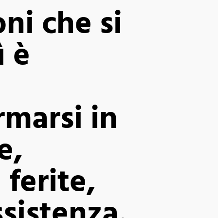
oni che si
ì è
rmarsi in
e,
 ferite,
ssistenza.