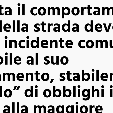
ata il comporta
della strada de
di incidente co
ile al suo
mento, stabile
o” di obblighi 
 alla maggiore