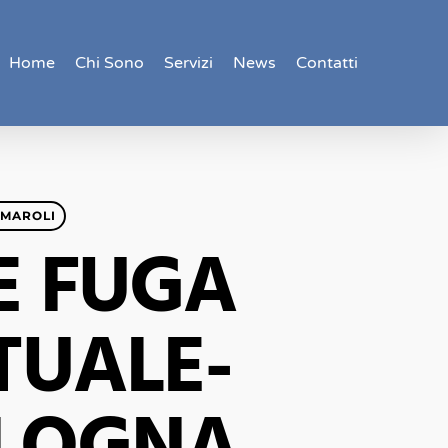
Home
Chi Sono
Servizi
News
Contatti
RMAROLI
E FUGA
TUALE-