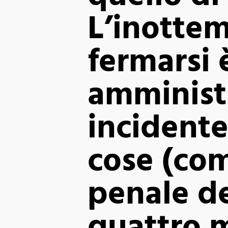
L’inottem
fermarsi 
amministr
incidente
cose (co
penale de