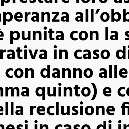
peranza all’obb
è punita con la
ativa in caso d
 con danno alle
mma quinto) e c
lla reclusione f