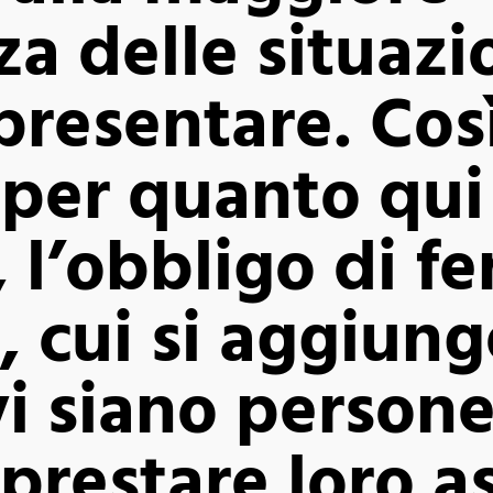
za delle situazi
resentare. Cos
 per quanto qui
 l’obbligo di fe
, cui si aggiung
vi siano persone
 prestare loro a