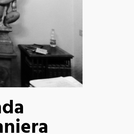
ada
aniera