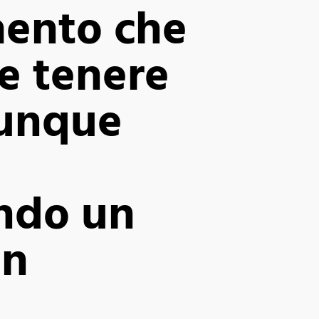
mento che
ve tenere
munque
ndo un
in