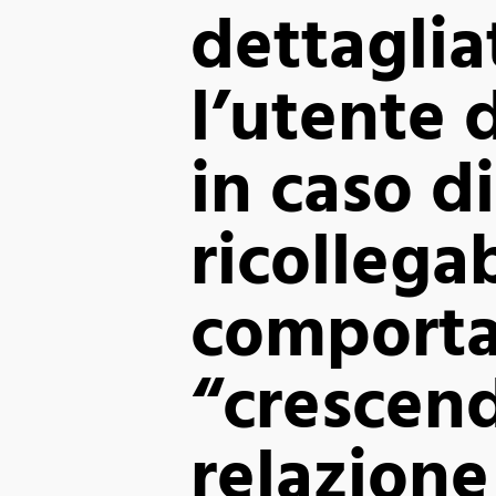
dettagli
l’utente 
in caso 
ricollegab
comporta
“crescend
relazione