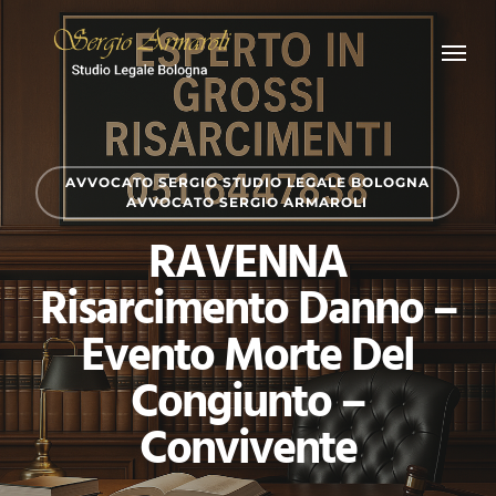
Skip
Menu
to
main
content
AVVOCATO SERGIO STUDIO LEGALE BOLOGNA
AVVOCATO SERGIO ARMAROLI
RAVENNA
Risarcimento Danno –
Evento Morte Del
Congiunto –
Convivente