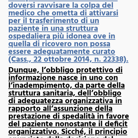
doversi ravvisare la colpa del
medico che ometta di attivarsi
per il trasferimento di un
paziente in una struttura
ospedaliera più idonea ove in
quella di ricovero non possa
essere adeguatamente curato
(Cass., 22 ottobre 2014, n. 22338).
Dunque, l’obbligo protettivo di
informazione nasce in uno con
l’inadempimento, da parte della
struttura sanitaria, dell’obbligo
di adeguatezza organizzativa in
rapporto all’assunzione della
prestazione di spedalità in favore
del paziente nonostante il deficit
organizzativo. Sicché, il principio