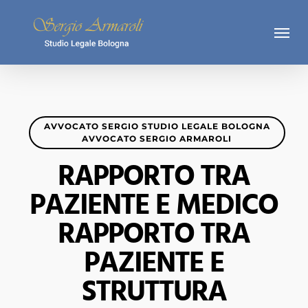
Skip
Menu
to
main
content
AVVOCATO SERGIO STUDIO LEGALE BOLOGNA
AVVOCATO SERGIO ARMAROLI
RAPPORTO TRA
PAZIENTE E MEDICO
RAPPORTO TRA
PAZIENTE E
STRUTTURA