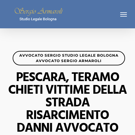
Skip
Menu
to
main
content
AVVOCATO SERGIO STUDIO LEGALE BOLOGNA
AVVOCATO SERGIO ARMAROLI
PESCARA, TERAMO
CHIETI VITTIME DELLA
STRADA
RISARCIMENTO
DANNI AVVOCATO