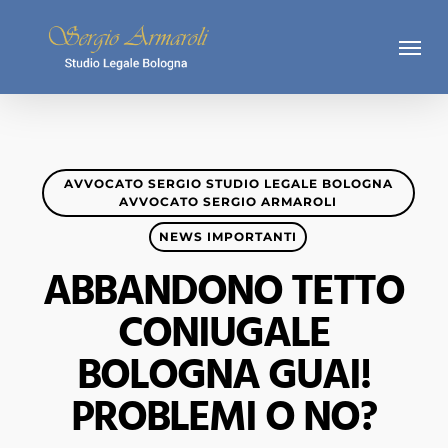
Skip
Menu
to
main
content
AVVOCATO SERGIO STUDIO LEGALE BOLOGNA
AVVOCATO SERGIO ARMAROLI
NEWS IMPORTANTI
ABBANDONO TETTO
CONIUGALE
BOLOGNA GUAI!
PROBLEMI O NO?