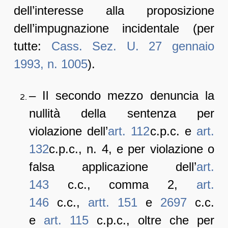
dell’interesse alla proposizione
dell’impugnazione incidentale (per
tutte:
Cass. Sez. U. 27 gennaio
1993, n. 1005
).
– Il secondo mezzo denuncia la
nullità della sentenza per
violazione dell’
art. 112
c.p.c. e
art.
132
c.p.c., n. 4, e per violazione o
falsa applicazione dell’
art.
143
c.c., comma 2,
art.
146
c.c.,
artt. 151
e
2697
c.c.
e
art. 115
c.p.c., oltre che per