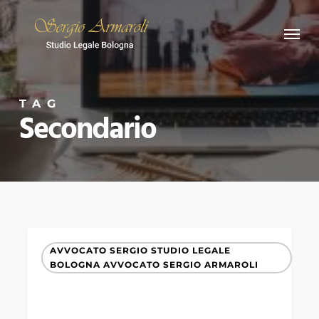
Skip
Menu
to
main
content
TAG
Secondario
VERCELLI
AVVOCATO SERGIO STUDIO LEGALE
ALESSANDRIA
BOLOGNA AVVOCATO SERGIO ARMAROLI
ASTI
CUNEO